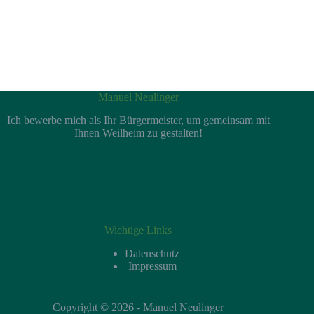
Manuel Neulinger
Ich bewerbe mich als Ihr Bürgermeister, um gemeinsam mit
Ihnen Weilheim zu gestalten!
So erreichen Sie mich
Wichtige Links
Datenschutz
Impressum
Copyright © 2026 - Manuel Neulinger