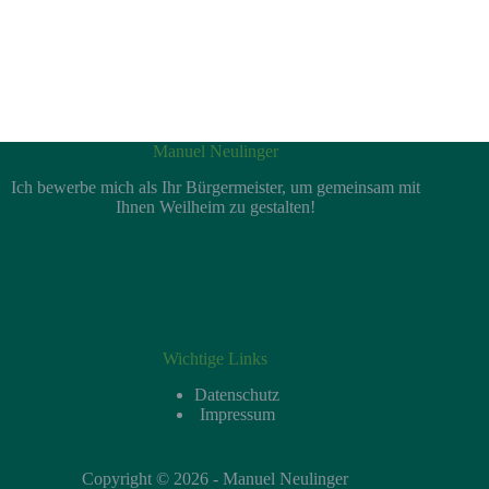
Manuel Neulinger
Ich bewerbe mich als Ihr Bürgermeister, um gemeinsam mit
Ihnen Weilheim zu gestalten!
So erreichen Sie mich
Wichtige Links
Datenschutz
Impressum
Copyright © 2026 - Manuel Neulinger