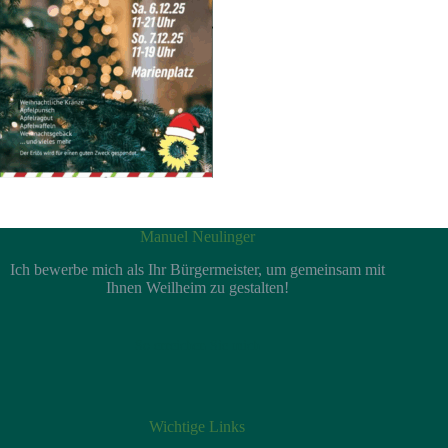
Manuel Neulinger
Ich bewerbe mich als Ihr Bürgermeister, um gemeinsam mit
Ihnen Weilheim zu gestalten!
So erreichen Sie mich
Wichtige Links